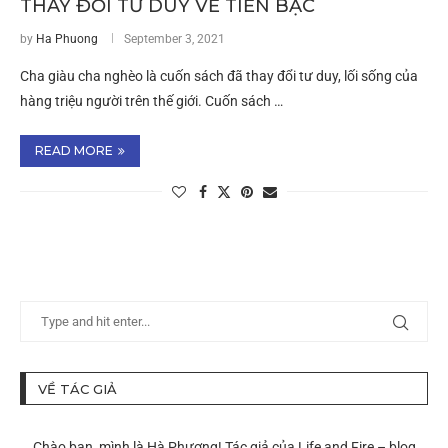
THAY ĐỔI TƯ DUY VỀ TIỀN BẠC
by
Ha Phuong
September 3, 2021
Cha giàu cha nghèo là cuốn sách đã thay đổi tư duy, lối sống của
hàng triệu người trên thế giới. Cuốn sách …
READ MORE
VỀ TÁC GIẢ
Chào bạn, mình là Hà Phương! Tác giả của Life and Fire – blog