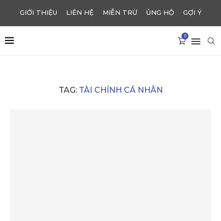
GIỚI THIỆU
LIÊN HỆ
MIỄN TRỪ
ỦNG HỘ
GỢI Ý
0
TAG:
TÀI CHÍNH CÁ NHÂN