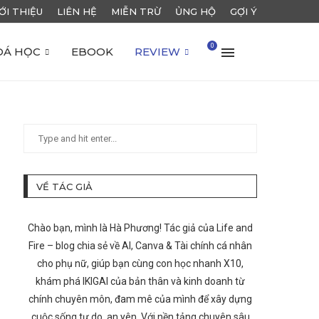
ỚI THIỆU
LIÊN HỆ
MIỄN TRỪ
ỦNG HỘ
GỢI Ý
0
OÁ HỌC
EBOOK
REVIEW
VỀ TÁC GIẢ
Chào bạn, mình là Hà Phương! Tác giả của Life and
Fire – blog chia sẻ về AI, Canva & Tài chính cá nhân
cho phụ nữ, giúp bạn cùng con học nhanh X10,
khám phá IKIGAI của bản thân và kinh doanh từ
chính chuyên môn, đam mê của mình để xây dựng
cuộc sống tự do, an yên. Với nền tảng chuyên sâu