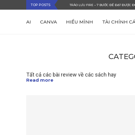
TOP POSTS
TRÀO LƯU FIRE – 7 BƯỚC ĐỂ ĐẠT ĐƯỢC Đ
AI
CANVA
HIỂU MÌNH
TÀI CHÍNH C
CATEG
Tất cả các bài review về các sách hay
Read more