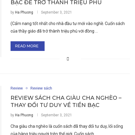
BẠC ĐỂ TRỞ THÀNH TRIỆU PHÚ
by
Ha Phuong
September 3, 2021
(Cẩm nang tốt nhất cho nhà đầu tư mới vào nghề. Cuốn sách
của thầy giáo đã trở thành triệu phú với đồng …
READ MORE
Review
Review sách
REVIEW SÁCH CHA GIÀU CHA NGHÈO –
THAY ĐỔI TƯ DUY VỀ TIỀN BẠC
by
Ha Phuong
September 3, 2021
Cha giàu cha nghèo là cuốn sách đã thay đổi tư duy, lối sống
của hàng triệu người trên thế giới. Cuốn sách …