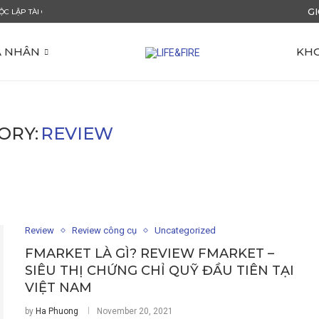
GI
ỘC LẬP TÀI CHÍNH, NGHỈ HƯU SỚM
Á NHÂN
KH
ORY:
REVIEW
Review
Review công cụ
Uncategorized
FMARKET LÀ GÌ? REVIEW FMARKET –
SIÊU THỊ CHỨNG CHỈ QUỸ ĐẦU TIÊN TẠI
VIỆT NAM
by
Ha Phuong
November 20, 2021