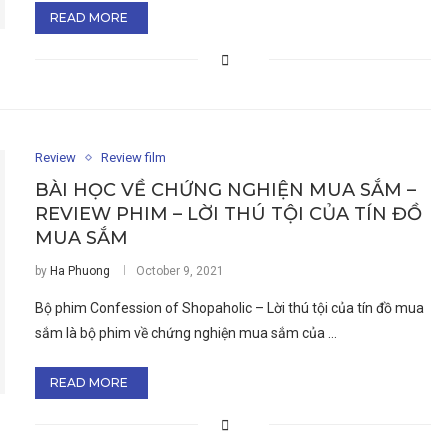
READ MORE
Review
Review film
BÀI HỌC VỀ CHỨNG NGHIỆN MUA SẮM –
REVIEW PHIM – LỜI THÚ TỘI CỦA TÍN ĐỒ
MUA SẮM
by
Ha Phuong
October 9, 2021
Bộ phim Confession of Shopaholic – Lời thú tội của tín đồ mua
sắm là bộ phim về chứng nghiện mua sắm của …
READ MORE