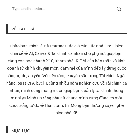
VỀ TÁC GIẢ
Chào bạn, mình là Hà Phương! Tác giả của Life and Fire – blog
chia sẻ về AI, Canva & Tài chính cá nhân cho phụ nữ, giúp bạn
cùng con học nhanh X10, khám phá IKIGAI của bản thân và kinh
doanh từ chính chuyên môn, đam mê của mình để xây dựng cuộc
sống tự do, an yên. Với nền tảng chuyên sâu trong Tài chính Ngân
hàng, pass CFA level II, cùng nhiều năm nghiên cứu về Tài chính cá
nhân, mình cũng mong muốn giúp bạn quản lý tài chính thông
minh! 🌿 Mình tin rằng phụ nữ chúng mình xứng đáng có một
cuộc sống tự do về thân, tâm, trí! Mong bạn thường xuyên ghé
blog nhé! 💖
MỤC LỤC