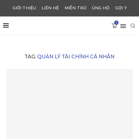
GIỚI THIỆU
LIÊN HỆ
MIỄN TRỪ
ỦNG HỘ
GỢI Ý
0
TAG:
QUẢN LÝ TÀI CHÍNH CÁ NHÂN