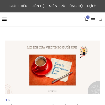
GIỚI THIỆU
LIÊN HỆ
MIỄN TRỪ
ỦNG HỘ
GỢI Ý
0
FIRE