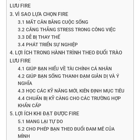
LƯU FIRE
3. VÌ SAO LỰA CHỌN FIRE
3.1 MẤT CÂN BẰNG CUỘC SỐNG
3.2 CĂNG THẲNG STRESS TRONG CÔNG VIỆC
3.3 DỄ BỊ THAY THẾ
3.4 PHÁT TRIỂN SỰ NGHIỆP
4. LỢI ÍCH TRONG HÀNH TRÌNH THEO ĐUỔI TRÀO
LƯU FIRE
4.1 GIÚP BẠN HIỂU VỀ TÀI CHÍNH CÁ NHÂN
4.2 GIÚP BẠN SỐNG THANH ĐẠM GIẢN DỊ VÀ Ý
NGHĨA
4.3 HỌC CÁC KỸ NĂNG MỚI, KIÊN ĐỊNH MỤC TIÊU
4.4 CHUẨN BỊ KỸ CÀNG CHO CÁC TRƯỜNG HỢP
KHẨN CẤP
5. LỢI ÍCH KHI ĐẠT ĐƯỢC FIRE
5.1 MANG LẠI TỰ DO
5.2 CHO PHÉP BẠN THEO ĐUỔI ĐAM MÊ CỦA
MÌNH