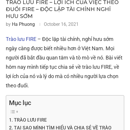
TRÀO LƯU FIRE – LỢI ÍCH CỦA VIỆC THEO
ĐUỔI FIRE – ĐỘC LẬP TÀI CHÍNH NGHỈ
HƯU SỚM
by
Ha Phuong
October 16, 2021
Trào lưu FIRE
– Độc lập tài chính, nghỉ hưu sớm
ngày càng được biết nhiều hơn ở Việt Nam. Mọi
người đã bắt đầu quan tâm và tò mò về nó. Bài viết
hôm nay mình tiếp tục chia sẻ về trào lưu FIRE, về
lợi ích của nó và lý do mà có nhiều người lựa chọn
theo đuổi.
Mục lục
1. TRÀO LƯU FIRE
2. TẠI SAO MÌNH TÌM HIỂU VÀ CHIA SẺ VỀ TRÀO