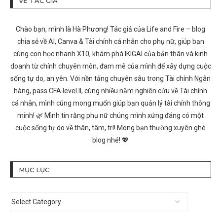
VỀ TÁC GIẢ
Chào bạn, mình là Hà Phương! Tác giả của Life and Fire – blog
chia sẻ về AI, Canva & Tài chính cá nhân cho phụ nữ, giúp bạn
cùng con học nhanh X10, khám phá IKIGAI của bản thân và kinh
doanh từ chính chuyên môn, đam mê của mình để xây dựng cuộc
sống tự do, an yên. Với nền tảng chuyên sâu trong Tài chính Ngân
hàng, pass CFA level II, cùng nhiều năm nghiên cứu về Tài chính
cá nhân, mình cũng mong muốn giúp bạn quản lý tài chính thông
minh! 🌿 Mình tin rằng phụ nữ chúng mình xứng đáng có một
cuộc sống tự do về thân, tâm, trí! Mong bạn thường xuyên ghé
blog nhé! 💖
MỤC LỤC