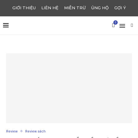
GIỚI THIỆU
LIÊN HỆ
MIỄN TRỪ
ỦNG HỘ
GỢI Ý
0
Review
Review sách